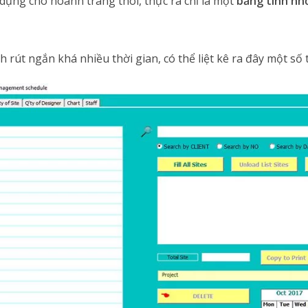
dụng cho hoành tráng thôi, thực ra chỉ là một
bảng tính nh
 rút ngắn khá nhiều thời gian, có thể liệt kê ra đây một số 