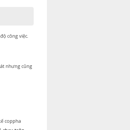
 độ công việc.
 tát nhưng cũng
 kế coppha