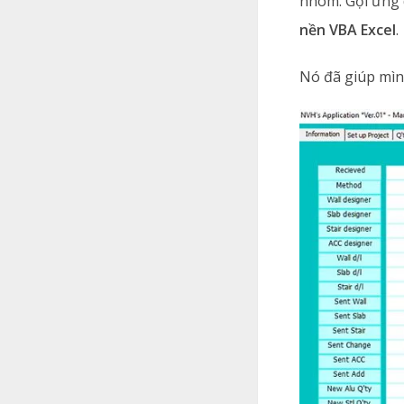
nhôm. Gọi ứng 
nền VBA Excel
.
Nó đã giúp mình