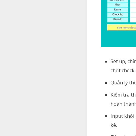
Set up, ch
chốt check l
Quản lý th
Kiểm tra th
hoàn thành 
Input khối
kê.