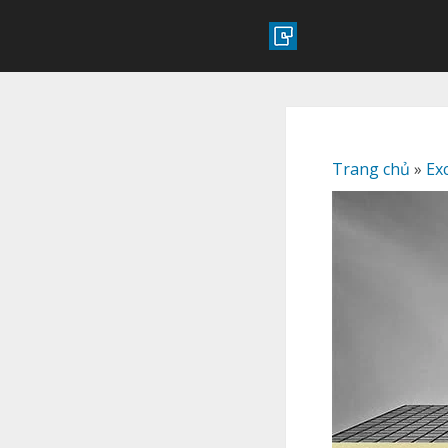
Trang chủ
»
Ex