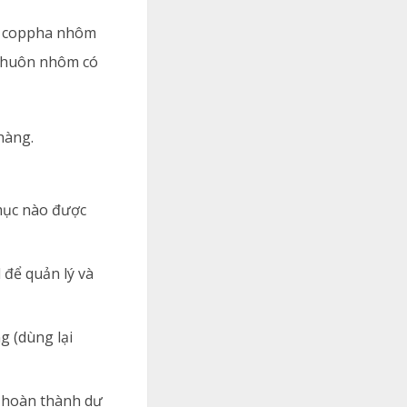
ế coppha nhôm
n khuôn nhôm có
 hàng.
 mục nào được
 để quản lý và
g (dùng lại
i hoàn thành dự