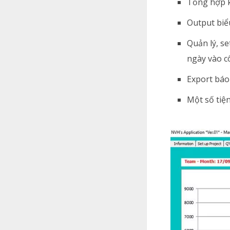
Tổng hợp k
Output biể
Quản lý, se
ngày vào c
Export báo 
Một số tiệ