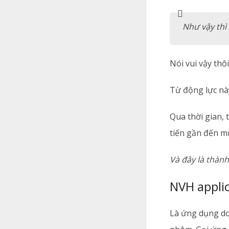
Như vậy thì 
Nói vui vậy thô
Từ động lực nà
Qua thời gian, 
tiến gần đến mụ
Và đây là thàn
NVH appli
Là ứng dụng do