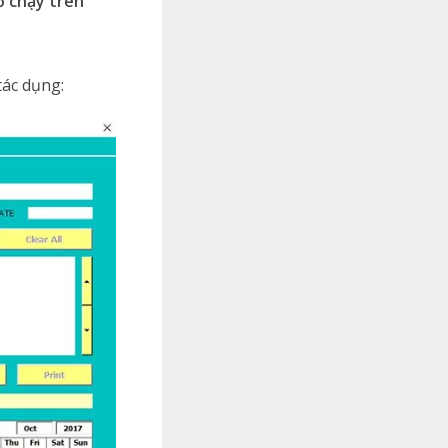
ỏ chạy trên
tác dụng: