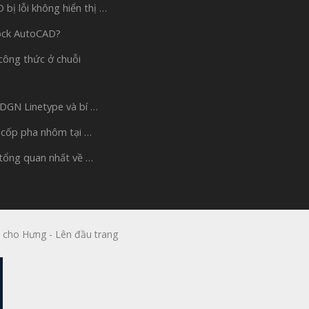
bị lỗi không hiển thị …
ock AutoCAD?
công thức ở chuỗi
 DGN Linetype và bí …
 cốp pha nhôm tại …
 tổng quan nhất về …
 cho Hưng
-
Lên đầu trang