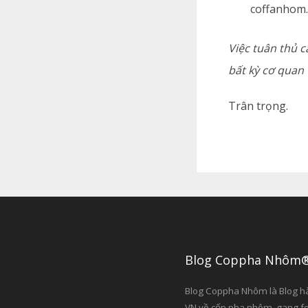
coffanhom
Việc tuân thủ c
bất kỳ cơ quan
Trân trọng.
Blog Coppha Nhôm
Blog Coppha Nhôm là Blog h
VN về cốp pha nhôm, gang f