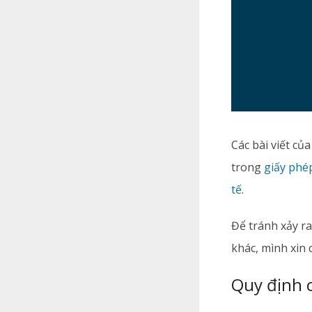
Các bài viết c
trong
giấy phé
tế
.
Để tránh xảy r
khác, mình xin 
Quy định c