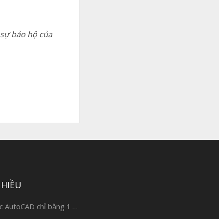
ó sự bảo hộ của
NHIỀU
c AutoCAD chỉ bằng 1 …