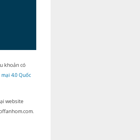
ều khoản có
 mại 4.0 Quốc
ại website
coffanhom.com.