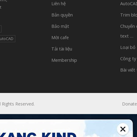
Liên hệ
AutoCAD 
t
Bản quyền
Trim bl
Bảo mật
Chuyển 
text …
Mời cafe
AutoCAD
Loại bỏ
Tải tài liệu
Công ty
Membership
Bài viết
l Rights Reserved.
Donate