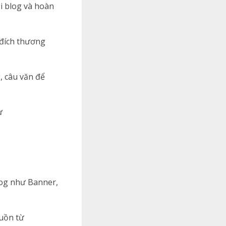
i blog và hoàn
đích thương
, câu văn để
ừ
log như Banner,
guồn từ