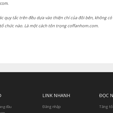
.com.
ác quy tắc trên đều dựa vào thiện chí của đôi bên, không c
 tổ chức nào. Là một cách tôn trọng coffanhom.com.
®
LINK NHANH
ĐỌC 
Đăng nhập
Tăng tố
àng đầu
orm,