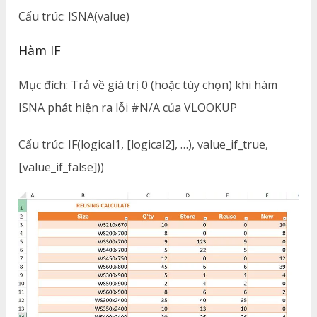
Cấu trúc: ISNA(value)
Hàm IF
Mục đích: Trả về giá trị 0 (hoặc tùy chọn) khi hàm
ISNA phát hiện ra lỗi #N/A của VLOOKUP
Cấu trúc: IF(logical1, [logical2], …), value_if_true,
[value_if_false]))