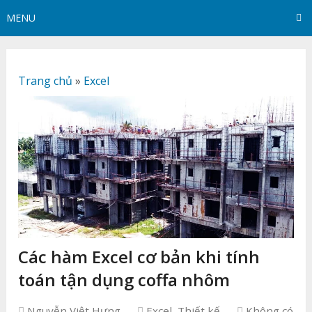
MENU
Trang chủ
»
Excel
Các hàm Excel cơ bản khi tính
toán tận dụng coffa nhôm
Nguyễn Việt Hưng
Excel
,
Thiết kế
Không có