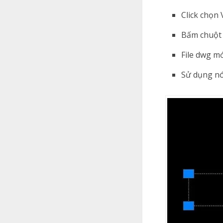
Click chọn 
Bấm chuột 
File dwg mớ
Sử dụng nó