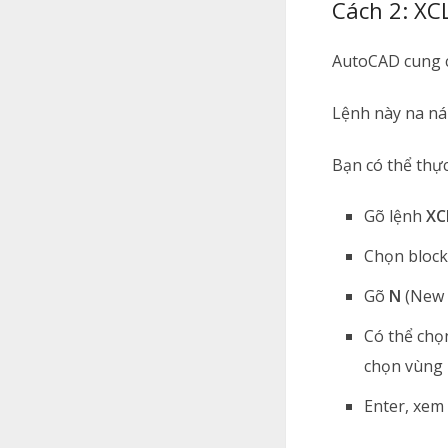
Cách 2: XCL
AutoCAD cung cấ
Lệnh này na ná
Bạn có thể thực
Gõ lệnh
XC
Chọn block 
Gõ
N
(New 
Có thể chọn
chọn vùng 
Enter, xem 