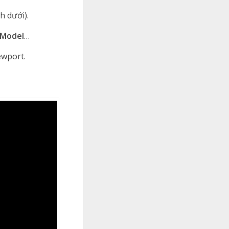
h dưới).
 Model
…
ewport.