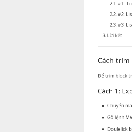
#1. Tr
#2. Li
#3. Li
Lời kết
Cách trim
Để trim block 
Cách 1: Ex
Chuyển màn
Gõ lệnh
M
Doulelick 