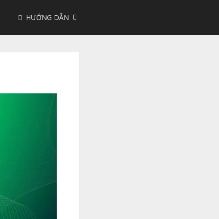
HƯỚNG DẪN