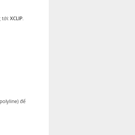
 tới:
XCLIP
.
polyline) để