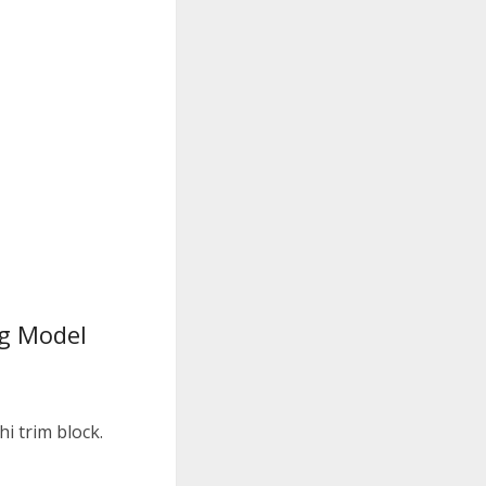
ng Model
i trim block.