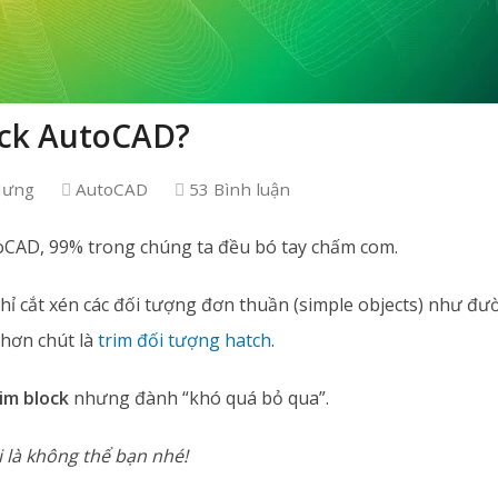
ock AutoCAD?
Hưng
AutoCAD
53 Bình luận
oCAD, 99% trong chúng ta đều bó tay chấm com.
hỉ cắt xén các đối tượng đơn thuần (simple objects) như đư
 hơn chút là
trim đối tượng hatch
.
im block
nhưng đành “khó quá bỏ qua”.
 là không thể bạn nhé!