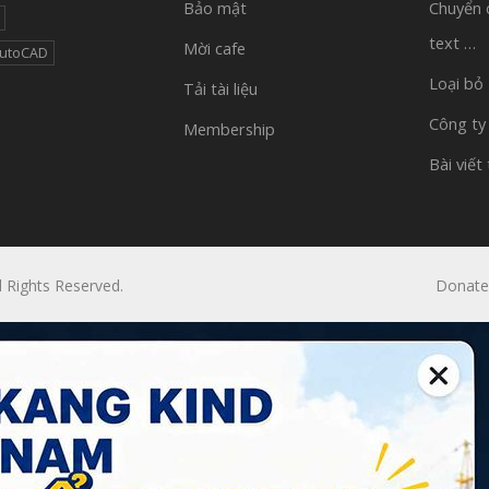
Bảo mật
Chuyển 
text …
Mời cafe
AutoCAD
Loại bỏ
Tải tài liệu
Công ty
Membership
Bài viết
l Rights Reserved.
Donate