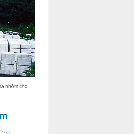
 pha nhôm cho
am