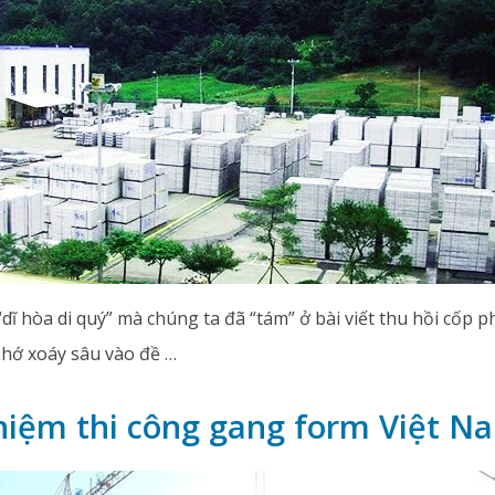
dĩ hòa di quý” mà chúng ta đã “tám” ở bài viết thu hồi cốp
nhớ xoáy sâu vào đề …
hiệm thi công gang form Việt N