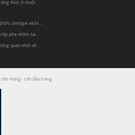
công thức ở chuỗi
 DGN Linetype và bí …
 cốp pha nhôm tại …
 tổng quan nhất về …
 cho Hưng
-
Lên đầu trang