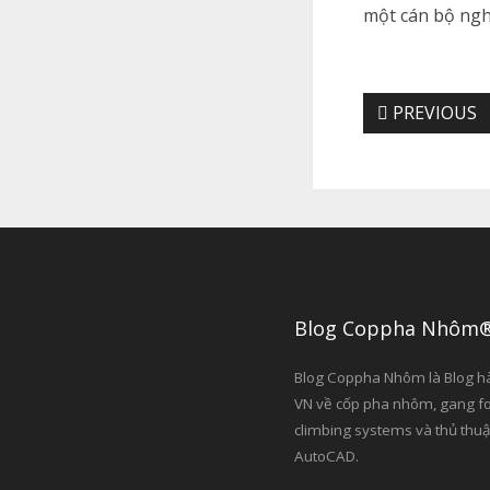
một cán bộ ngh
PREVIOUS
Blog Coppha Nhôm
Blog Coppha Nhôm là Blog h
VN về cốp pha nhôm, gang f
climbing systems và thủ thuậ
AutoCAD.