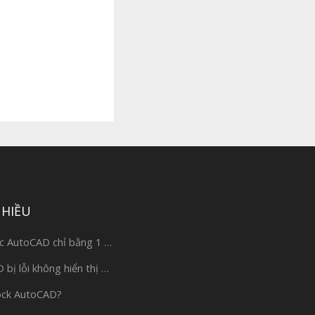
NHIỀU
c AutoCAD chỉ bằng 1 …
bị lỗi không hiển thị …
ock AutoCAD?