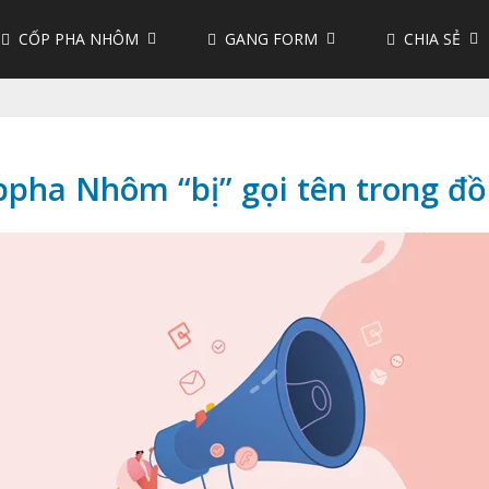
CỐP PHA NHÔM
GANG FORM
CHIA SẺ
ppha Nhôm “bị” gọi tên trong đồ