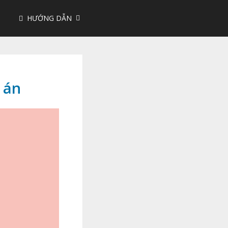
HƯỚNG DẪN
 án