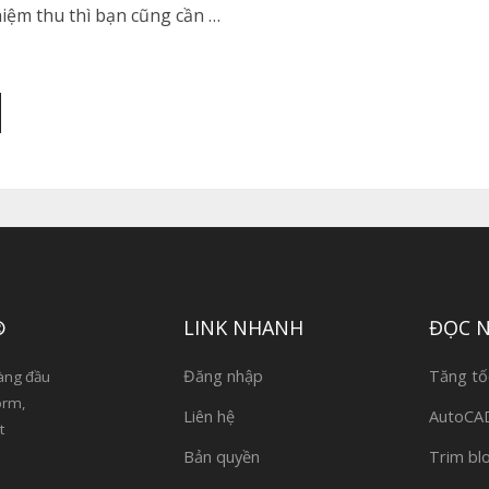
iệm thu thì bạn cũng cần …
®
LINK NHANH
ĐỌC 
Đăng nhập
Tăng tố
àng đầu
orm,
Liên hệ
AutoCAD 
t
Bản quyền
Trim bl