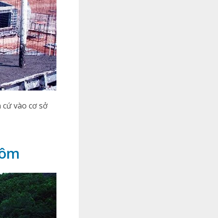
 cứ vào cơ sở
hôm