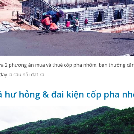
ữa 2 phương án mua và thuê cốp pha nhôm, bạn thường căn
ây là câu hỏi đặt ra …
á hư hỏng & đai kiện cốp pha n