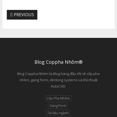
PREVIOUS
Blog Coppha Nhôm®
Blog Coppha Nhôm là Blog hàng đầu VN về cốp pha
nhôm, gang form, climbing systems và thủ thuật
AutoCAD.
Cốp Pha Nhôm
Gang Form
Tài liệu ngành