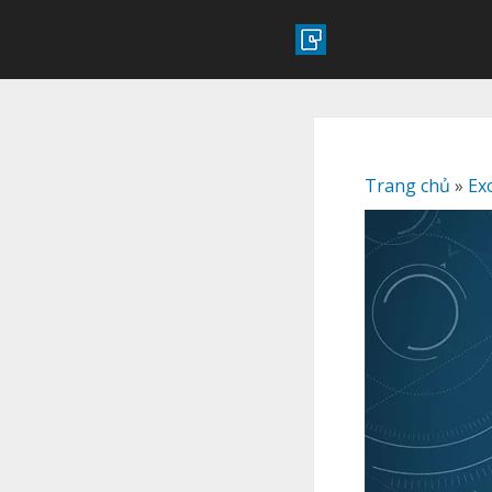
Trang chủ
»
Ex