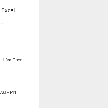
 Excel
la.
ức hàm. Theo
m
Atl + F11.