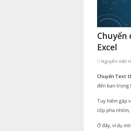
Chuyển 
Excel
Nguyễn Việt 
Chuyển Text t
đến bạn trong b
Tuy hiếm gặp vớ
cốp pha nhôm, 
Ở đây, ví dụ mì