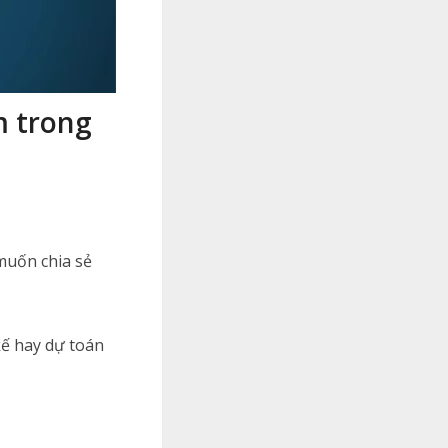
m trong
muốn chia sẻ
 kế hay dự toán