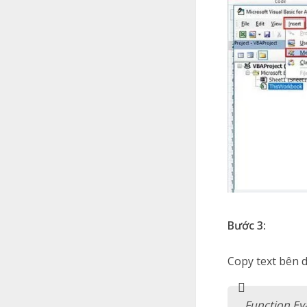
Bước 3:
Copy text bên d
Function Eva