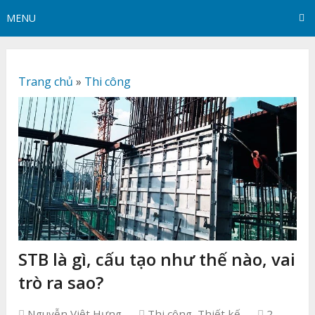
MENU
Trang chủ
»
Thi công
STB là gì, cấu tạo như thế nào, vai
trò ra sao?
Nguyễn Việt Hưng
Thi công
,
Thiết kế
2