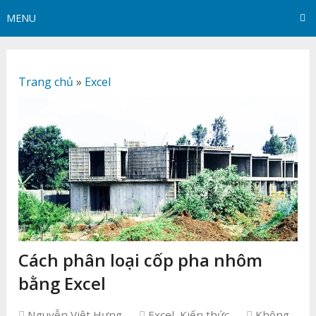
MENU
Trang chủ
»
Excel
Cách phân loại cốp pha nhôm
bằng Excel
Nguyễn Việt Hưng
Excel
,
Kiến thức
Không