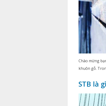
Chào mừng bạn 
khuôn gỗ. Tron
STB là g