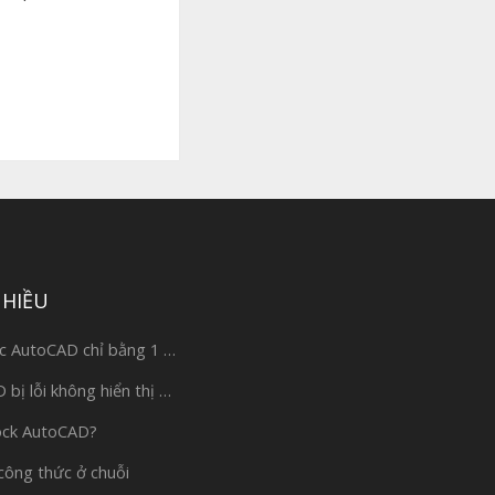
NHIỀU
c AutoCAD chỉ bằng 1 …
bị lỗi không hiển thị …
ock AutoCAD?
công thức ở chuỗi