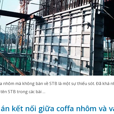
a nhôm mà không bàn về STB là một sự thiếu sót. Đã khá n
 tên STB trong các bài …
án kết nối giữa coffa nhôm và 