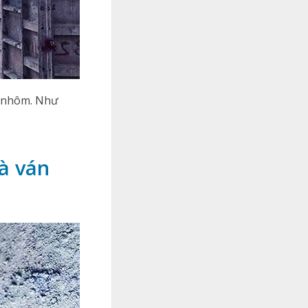
a nhôm. Như
à ván