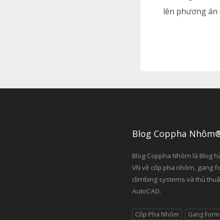
lên phương án c
Blog Coppha Nhôm
Blog Coppha Nhôm là Blog h
VN về cốp pha nhôm, gang f
climbing systems và thủ thuậ
AutoCAD.
Cốp Pha Nhôm
Gang Form