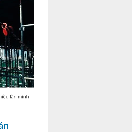
hiều lần mình
ván