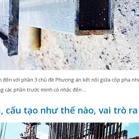
đến với phần 3 chủ đề Phương án kết nối giữa cốp pha nh
g các phần trước mình có nhắc đến …
ì, cấu tạo như thế nào, vai trò ra