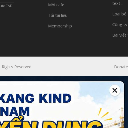
text …
Mời cafe
AutoCAD
Loại bỏ
Tải tài liệu
Công ty
Membership
Bài viết
l Rights Reserved.
Donate