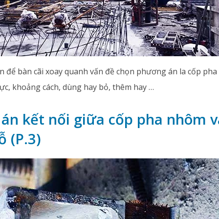
n để bàn cãi xoay quanh vấn đề chọn phương án la cốp ph
lực, khoảng cách, dùng hay bỏ, thêm hay …
án kết nối giữa cốp pha nhôm v
 (P.3)