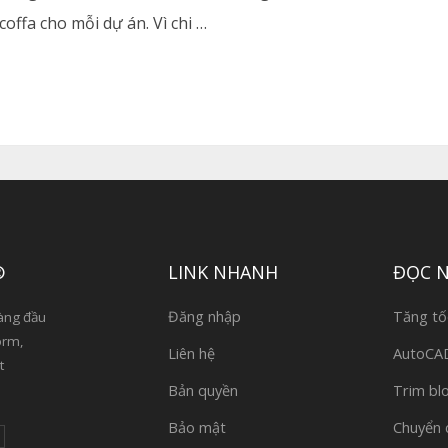
offa cho mỗi dự án. Vì chi …
®
LINK NHANH
ĐỌC 
Đăng nhập
Tăng tố
àng đầu
orm,
Liên hệ
AutoCAD 
t
Bản quyền
Trim bl
Bảo mật
Chuyển 