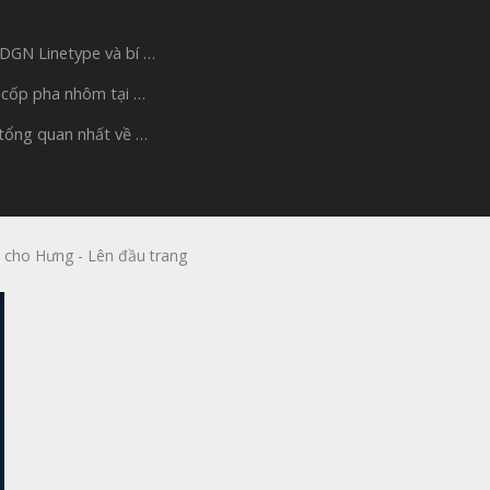
 DGN Linetype và bí …
 cốp pha nhôm tại …
 tổng quan nhất về …
 cho Hưng
-
Lên đầu trang