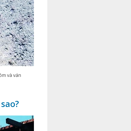
ôm và ván
 sao?