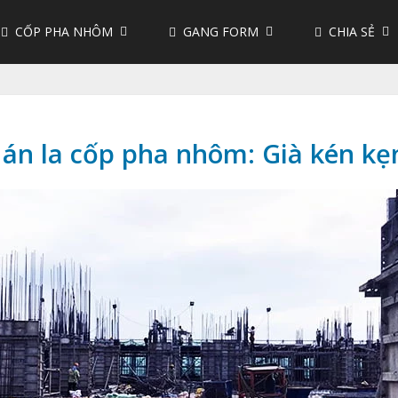
CỐP PHA NHÔM
GANG FORM
CHIA SẺ
án la cốp pha nhôm: Già kén k