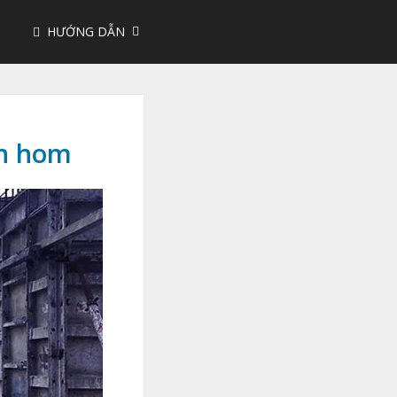
HƯỚNG DẪN
ẹn hom