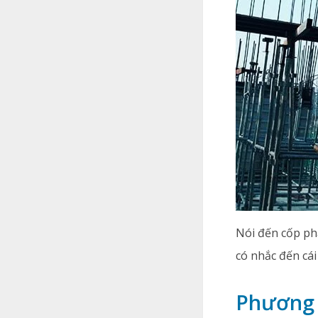
Nói đến cốp ph
có nhắc đến cái
Phương 