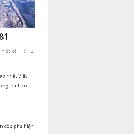
 81
Thiết kế
12
ao nhất Việt
Công trình có
n cốp pha hiện