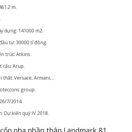
461.2 m.
.
xây dựng: 141000 m2.
ầu tư: 30000 tỉ đồng.
ến trúc: Atkins.
t cấu: Arup.
i thất: Versace, Armani,…
Coteccons group.
26/7/2014.
: Dự kiến quý IV 2018.
 cốp pha phần thân Landmark 81