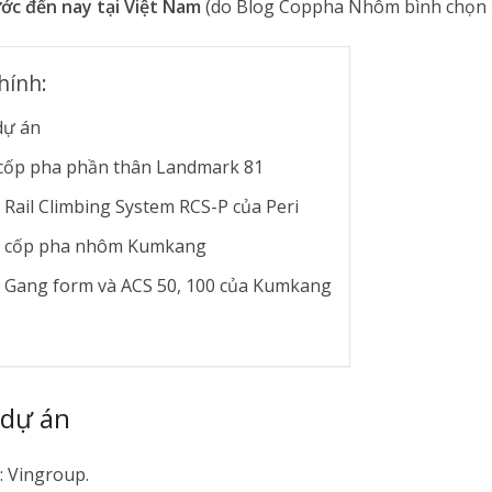
ước đến nay tại Việt Nam
(do Blog Coppha Nhôm bình chọn 
hính:
dự án
cốp pha phần thân Landmark 81
 Rail Climbing System RCS-P của Peri
ệ cốp pha nhôm Kumkang
ệ Gang form và ACS 50, 100 của Kumkang
 dự án
: Vingroup.