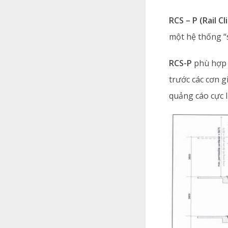
RCS – P (Rail 
một hệ thống “s
RCS-P
phù hợp 
trước các cơn 
quảng cáo cực l