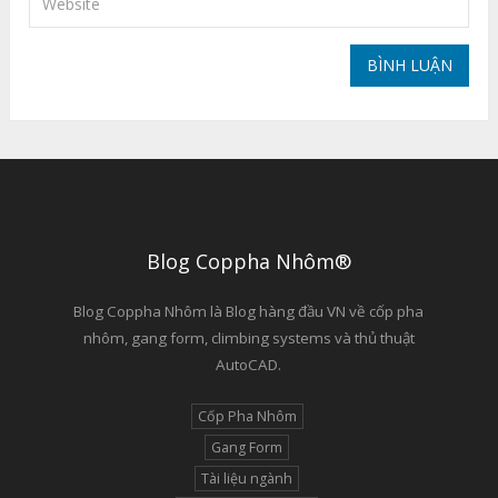
Blog Coppha Nhôm®
Blog Coppha Nhôm là Blog hàng đầu VN về cốp pha
nhôm, gang form, climbing systems và thủ thuật
AutoCAD.
Cốp Pha Nhôm
Gang Form
Tài liệu ngành