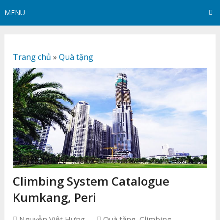
MENU
Trang chủ
»
Quà tặng
Climbing System Catalogue
Kumkang, Peri
Nguyễn Việt Hưng
Quà tặng
,
Climbing