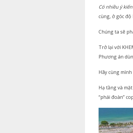
Có nhiều ý kiế
cùng, ở góc độ
Chúng ta sẽ phâ
Trở lại với KH
Phương án dùng
Hãy cùng mình 
Hạ tầng và mặt
“phái đoàn” c