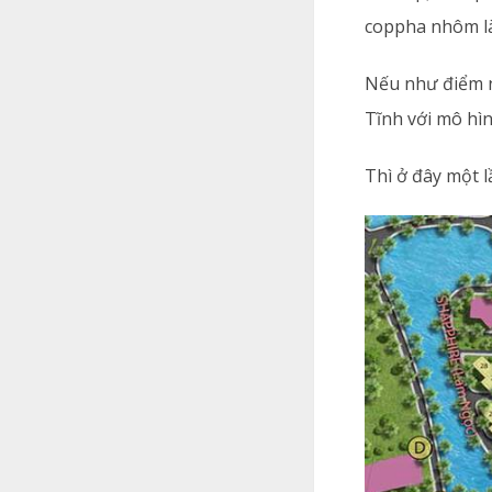
coppha nhôm là
Nếu như điểm n
Tĩnh với mô hìn
Thì ở đây một l