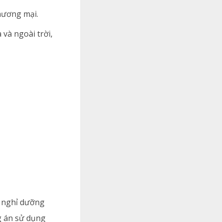
hương mại.
 và ngoài trời,
ự nghỉ dưỡng
g án sử dụng