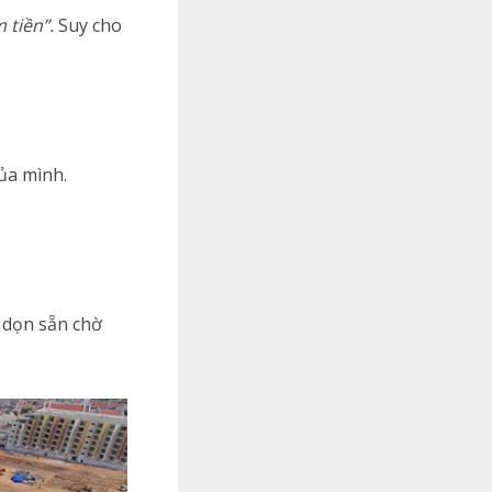
 tiền”.
Suy cho
ủa mình.
 dọn sẵn chờ