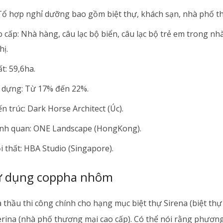
 Tổ hợp nghỉ dưỡng bao gồm biệt thự, khách sạn, nhà phố t
o cấp: Nhà hàng, câu lạc bộ biển, câu lạc bộ trẻ em trong nhà
hị.
ất: 59,6ha.
 dựng: Từ 17% đến 22%.
ến trúc: Dark Horse Architect (Úc).
ảnh quan: ONE Landscape (HongKong).
i thất: HBA Studio (Singapore).
ử dụng coppha nhôm
 thầu thi công chính cho hạng mục biệt thự Sirena (biệt th
perina (nhà phố thương mại cao cấp). Có thể nói rằng phươn