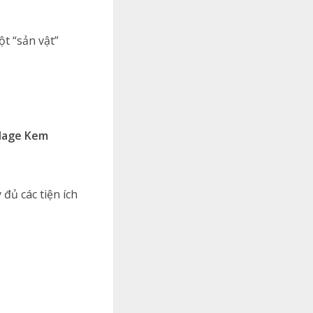
t “sản vật”
llage Kem
đủ các tiện ích