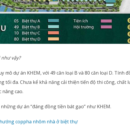
i như vậy?
uy mô dự án KHEM, với 49 căn loại B và 80 căn loại D. Tính đ
ng tối đa. Chưa kể khả năng cải thiện tiến độ thi công, chất
c nâng cao.
ới những dự án “đáng đồng tiền bát gạo” như KHEM.
 hướng coppha nhôm nhà ở biệt thự