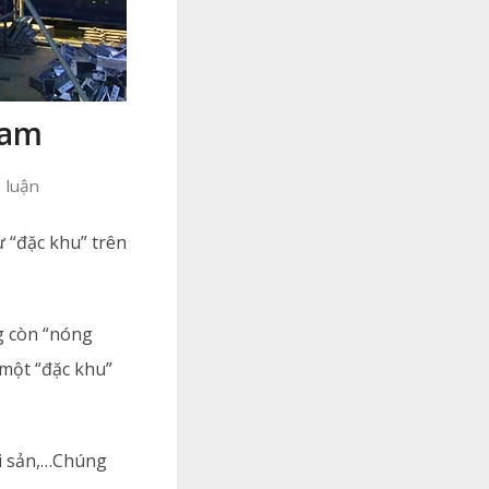
Nam
 luận
 “đặc khu” trên
ng còn “nóng
 một “đặc khu”
ải sản,…Chúng