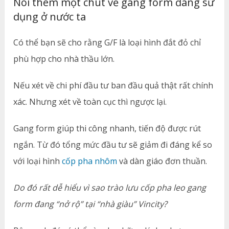
Nói thêm một chút về gang form đang sử
dụng ở nước ta
Có thể bạn sẽ cho rằng G/F là loại hình đắt đỏ chỉ
phù hợp cho nhà thầu lớn.
Nếu xét về chi phí đầu tư ban đầu quả thật rất chính
xác. Nhưng xét về toàn cục thì ngược lại.
Gang form giúp thi công nhanh, tiến độ được rút
ngắn. Từ đó tổng mức đầu tư sẽ giảm đi đáng kể so
với loại hình
cốp pha nhôm
và dàn giáo đơn thuần.
Do đó rất dễ hiểu vì sao trào lưu cốp pha leo gang
form đang “nở rộ” tại “nhà giàu” Vincity?