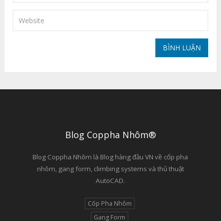
Blog Coppha Nhôm®
Blog Coppha Nhôm là Blog hàng đầu VN về cốp pha
nhôm, gang form, climbing systems và thủ thuật
AutoCAD.
Cốp Pha Nhôm
Gang Form