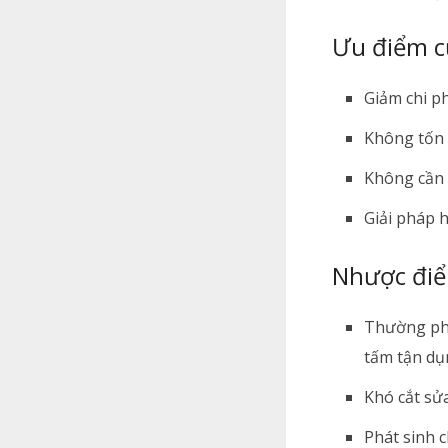
Ưu điểm c
Giảm chi p
Không tốn 
Không cần q
Giải pháp h
Nhược điể
Thường phả
tấm tận dụ
Khó cắt sửa
Phát sinh 