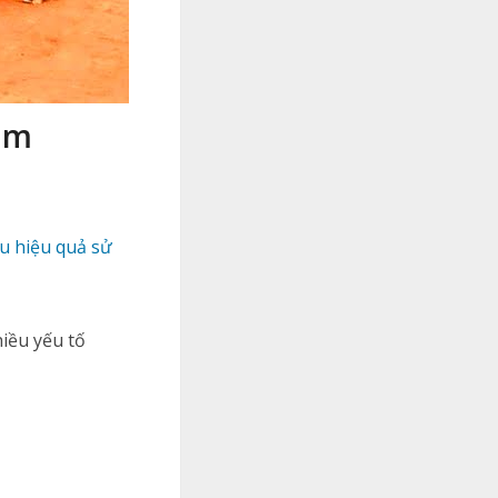
am
ưu hiệu quả sử
iều yếu tố