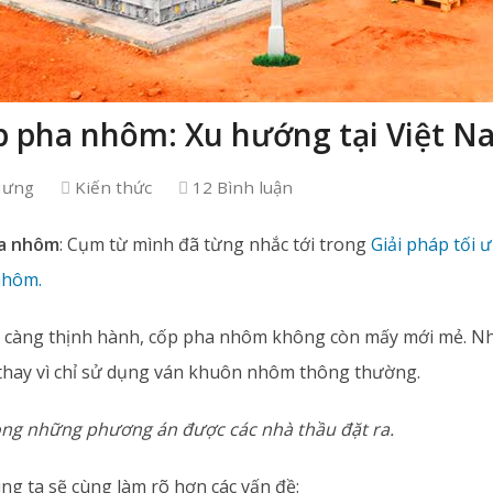
p pha nhôm: Xu hướng tại Việt N
Hưng
Kiến thức
12 Bình luận
ha nhôm
: Cụm từ mình đã từng nhắc tới trong
Giải pháp tối 
nhôm.
y càng thịnh hành, cốp pha nhôm không còn mấy mới mẻ. Nh
thay vì chỉ sử dụng ván khuôn nhôm thông thường.
ong những phương án được các nhà thầu đặt ra.
úng ta sẽ cùng làm rõ hơn các vấn đề: