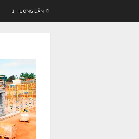
HƯỚNG DẪN