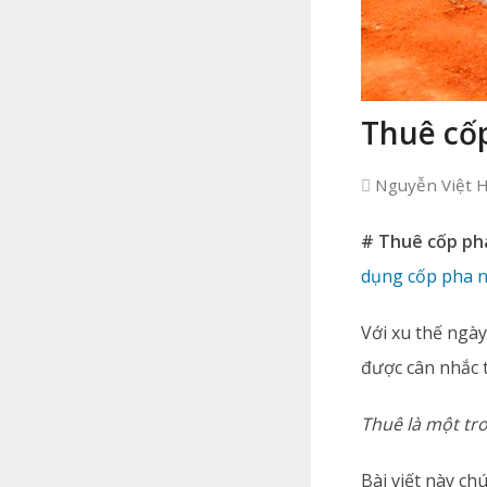
Thuê cố
Nguyễn Việt 
# Thuê cốp p
dụng cốp pha 
Với xu thế ngà
được cân nhắc 
Thuê là một tr
Bài viết này ch