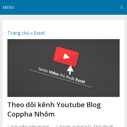
MENU
Trang chủ
»
Excel
Theo dõi kênh Youtube Blog
Coppha Nhôm
Nguyễn Việt Hưng
Excel
,
AutoCAD
,
Thủ thuật