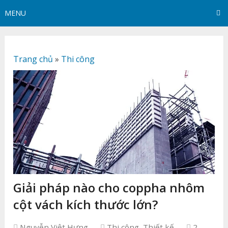
MENU
Trang chủ
»
Thi công
Giải pháp nào cho coppha nhôm
cột vách kích thước lớn?
Nguyễn Việt Hưng
Thi công
,
Thiết kế
2