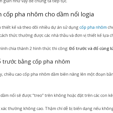
n giản như vậy để chúng ta tiếp tục.
 cốp pha nhôm cho dầm nổi logia
 thiết kế và theo dõi nhiều dự án sử dụng
cốp pha nhôm
cho
cách thức thường được các nhà thầu và đơn vị thiết kế lựa c
ình chia thành 2 hình thức thi công:
Đổ trước và đổ cùng l
 trước bằng cốp pha nhôm
ày, chiều cao cốp pha nhôm dầm biên nâng lên một đoạn bằn
dầm nổi sẽ được “treo” trên không hoặc đặt trên các con kê
 xác thường không cao. Thậm chí dễ bị biến dạng nếu khôn