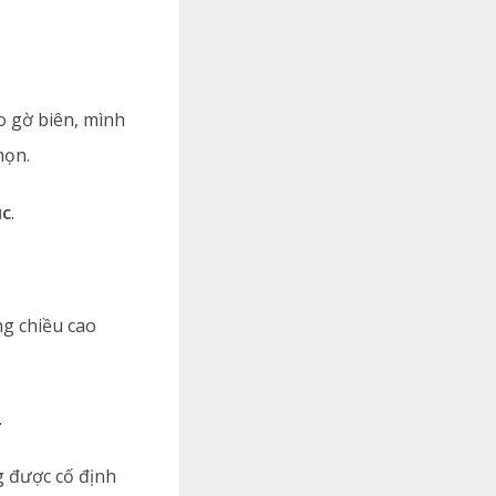
 gờ biên, mình
họn.
úc
.
g chiều cao
.
g được cố định