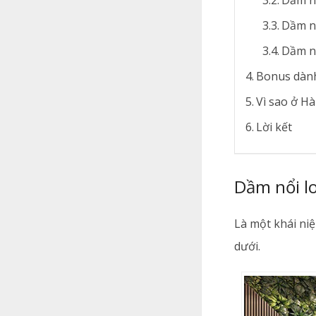
Dầm n
Dầm n
Dầm n
Bonus dành
Vì sao ở H
Lời kết
Dầm nổi lo
Là một khái ni
dưới.