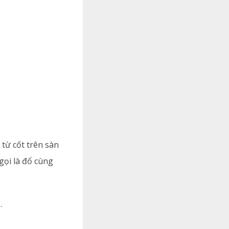
 từ cốt trên sàn
gọi là đổ cùng
.