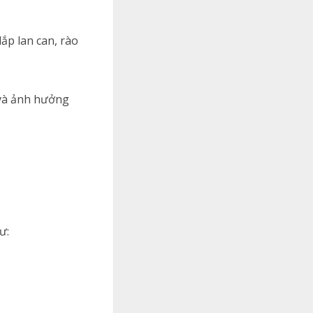
ắp lan can, rào
 và ảnh hưởng
ư: