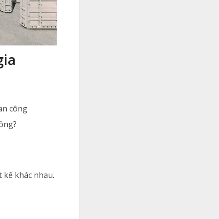
gia
an công
hông?
t kế khác nhau.