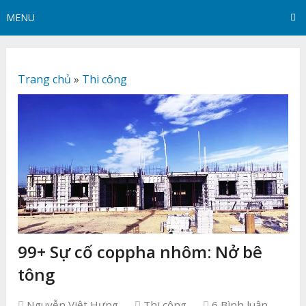
MENU
Trang chủ
»
Thi công
99+ Sự cố coppha nhôm: Nở bê
tông
Nguyễn Việt Hưng
Thi công
6 Bình luận