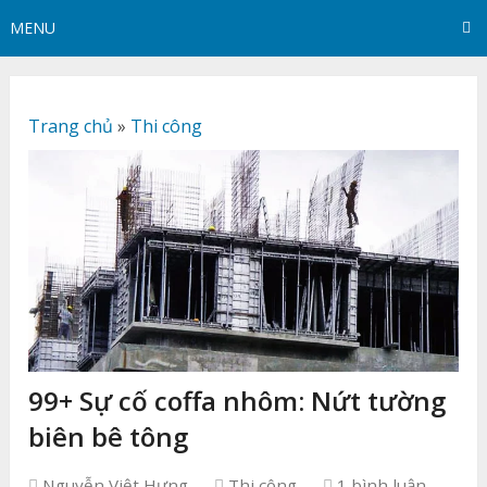
MENU
Trang chủ
»
Thi công
99+ Sự cố coffa nhôm: Nứt tường
biên bê tông
Nguyễn Việt Hưng
Thi công
1 bình luận