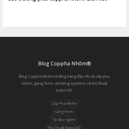
Blog Coppha Nhôm®
Blog Coppha Nhôm là Blog hàng đầu VN về cốp pha
nhôm, gang form, climbing systems và thủ thuật
AutoCAD.
Cốp Pha Nhôm
Gang Form
Tài liệu ngành
Thủ Thuật AutoCAD