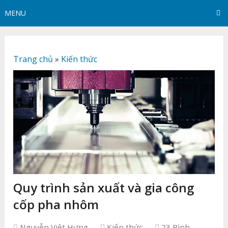
MENU
Trang chủ
»
Kiến thức
Quy trình sản xuất và gia công
cốp pha nhôm
Nguyễn Việt Hưng
Kiến thức
23 Bình