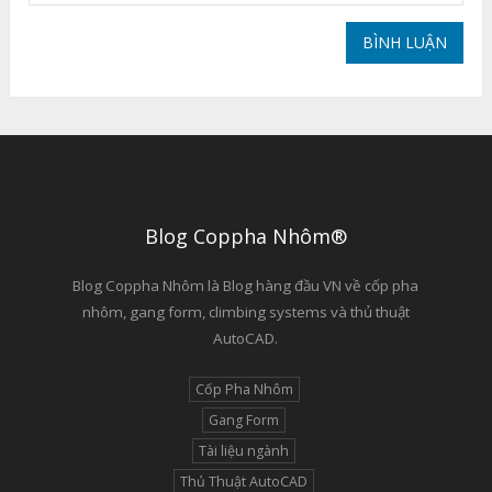
Blog Coppha Nhôm®
Blog Coppha Nhôm là Blog hàng đầu VN về cốp pha
nhôm, gang form, climbing systems và thủ thuật
AutoCAD.
Cốp Pha Nhôm
Gang Form
Tài liệu ngành
Thủ Thuật AutoCAD