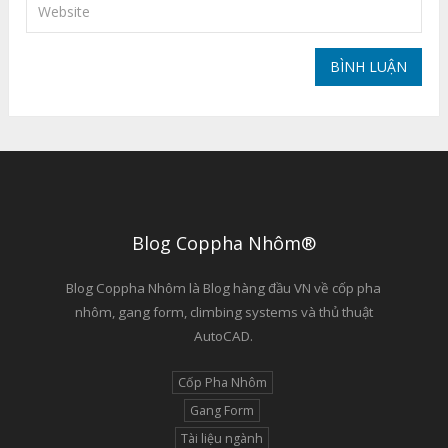
Blog Coppha Nhôm®
Blog Coppha Nhôm là Blog hàng đầu VN về cốp pha
nhôm, gang form, climbing systems và thủ thuật
AutoCAD.
Cốp Pha Nhôm
Gang Form
Tài liệu ngành