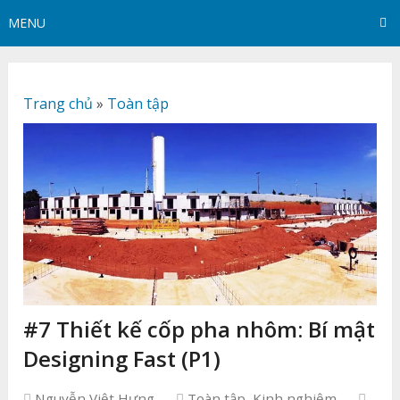
MENU
Trang chủ
»
Toàn tập
#7 Thiết kế cốp pha nhôm: Bí mật
Designing Fast (P1)
Nguyễn Việt Hưng
Toàn tập
,
Kinh nghiệm