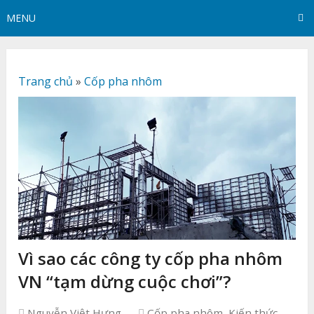
MENU
Trang chủ
»
Cốp pha nhôm
Vì sao các công ty cốp pha nhôm
VN “tạm dừng cuộc chơi”?
Nguyễn Việt Hưng
Cốp pha nhôm
,
Kiến thức