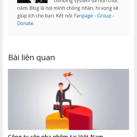
climbing system đã hơn chục
năm. Blog là nơi mình chống nhàn, hi vọng sẽ
giúp ích cho bạn. Kết nối:
Fanpage
-
Group
-
Donate
.
Bài liên quan
Công ty cốp pha nhôm tại Việt Nam