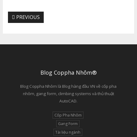
PREVIOUS
Blog Coppha Nhôm®
Blog Coppha Nhôm là Blog hàng đầu VN về cốp pha
nhôm, gang form, climbing systems và thủ thuật
AutoCAD.
Cốp Pha Nhôm
Gang Form
Tài liệu ngành