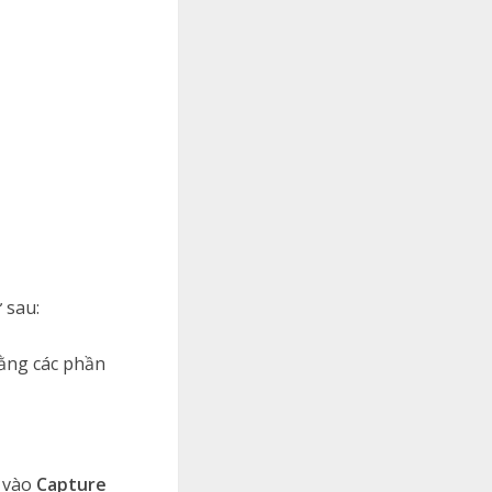
 sau:
ằng các phần
n vào
Capture