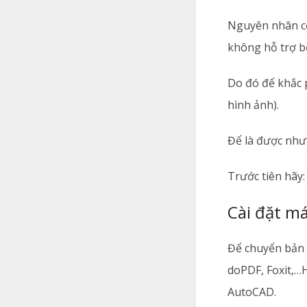
Nguyên nhân cơ
không hỗ trợ b
Do đó để khắc p
hình ảnh).
Để là được như
Trước tiên hãy:
Cài đặt m
Để chuyển bản 
doPDF, Foxit,…
AutoCAD.