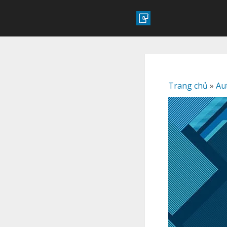
Trang chủ
»
Au