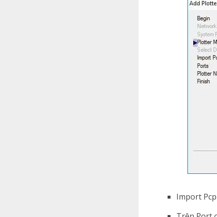
Import Pcp
Trên Port