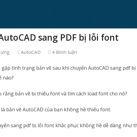
utoCAD sang PDF bị lỗi font
Hưng
AutoCAD
4 Bình luận
gặp tình trạng bản vẽ sau khi chuyển AutoCAD sang pdf bị l
ế nào?
 rằng bản vẽ bị thiếu font và tìm cách load font cho nó?
 là bản vẽ AutoCAD của bạn không hề thiếu font.
uyển sang pdf bị lỗi font khắc phục không hề dễ dàng như t