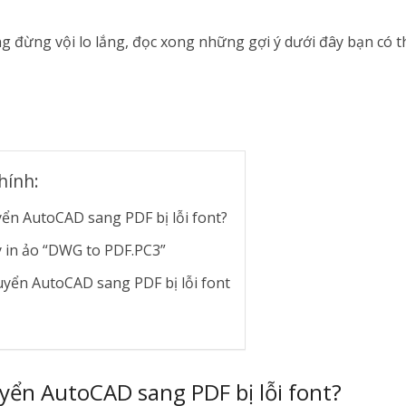
 đừng vội lo lắng, đọc xong những gợi ý dưới đây bạn có t
hính:
yển AutoCAD sang PDF bị lỗi font?
y in ảo “DWG to PDF.PC3”
huyển AutoCAD sang PDF bị lỗi font
yển AutoCAD sang PDF bị lỗi font?