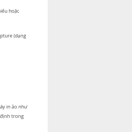
hiếu hoặc
apture (dạng
áy in ảo như
 định trong