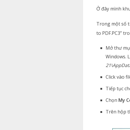
Ở đây mình kh
Trong một số t
to PDF.PC3” tro
Mở thư m
Windows. L
21\AppData
Click vào fi
Tiếp tục c
Chọn
My C
Trên hộp 