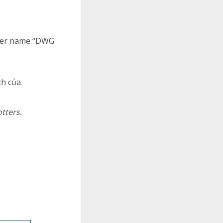
nter name “DWG
ch của
tters.