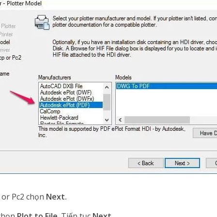
 or Pc2 chọn
Next.
 chọn
Plot to File
. Tiếp tục
Next.