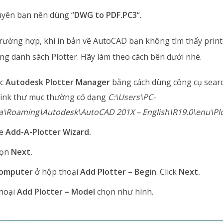
uyên bạn nên dùng “
DWG to PDF.PC3
“.
rường hợp, khi in bản vẽ AutoCAD bạn không tìm thấy pri
ng danh sách Plotter. Hãy làm theo cách bên dưới nhé.
ục
Autodesk Plotter Manager
bằng cách dùng công cụ sear
ink thư mục thường có dạng
C:\Users\PC-
\Roaming\Autodesk\AutoCAD 201X – English\R19.0\enu\Plo
le
Add-A-Plotter Wizard.
họn
Next.
omputer
ở hộp thoại
Add Plotter – Begin
. Click
Next.
thoại
Add Plotter – Model
chọn như hình.