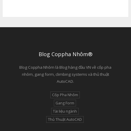
Blog Coppha Nhôm®
Blog Coppha Nhôm là Blog hàng đầu VN về cốp pha
nhôm, gang form, climbing systems và thủ thuật
AutoCAD.
Cốp Pha Nhôm
Gang Form
Tài liệu ngành
Thủ Thuật AutoCAD