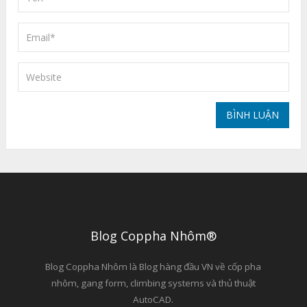
Blog Coppha Nhôm®
Blog Coppha Nhôm là Blog hàng đầu VN về cốp pha
nhôm, gang form, climbing systems và thủ thuật
AutoCAD.