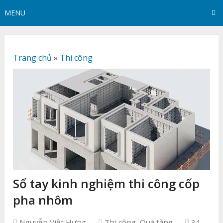
MENU
Trang chủ
»
Thi công
Sổ tay kinh nghiệm thi công cốp
pha nhôm
Nguyễn Việt Hưng
Thi công
,
Quà tặng
34