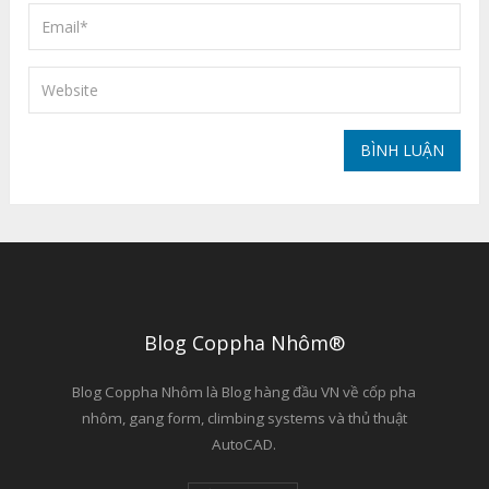
Blog Coppha Nhôm®
Blog Coppha Nhôm là Blog hàng đầu VN về cốp pha
nhôm, gang form, climbing systems và thủ thuật
AutoCAD.