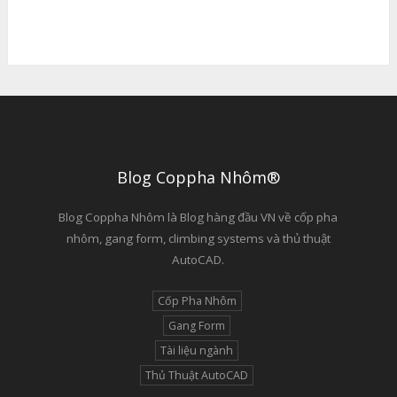
Blog Coppha Nhôm®
Blog Coppha Nhôm là Blog hàng đầu VN về cốp pha
nhôm, gang form, climbing systems và thủ thuật
AutoCAD.
Cốp Pha Nhôm
Gang Form
Tài liệu ngành
Thủ Thuật AutoCAD