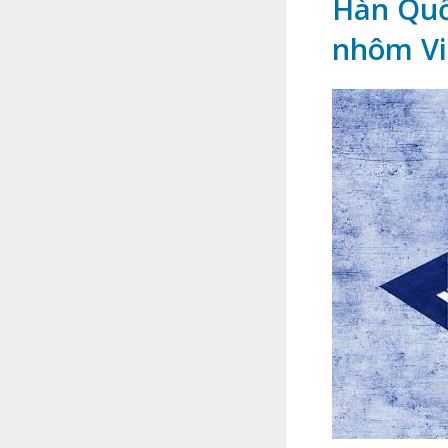
Hàn Quố
nhôm V