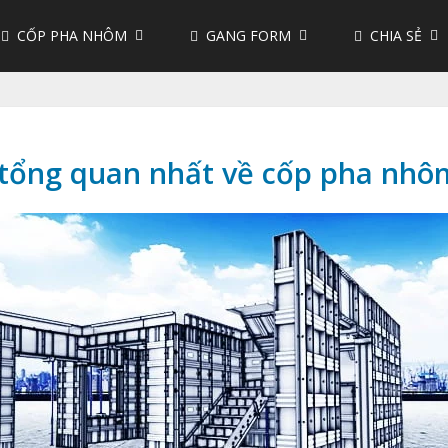
CỐP PHA NHÔM
GANG FORM
CHIA SẺ
t tổng quan nhất về cốp pha nhô