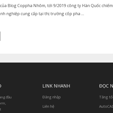
của Blog Coppha Nhôm, tới 9/2019 công ty Hàn Quốc chiếm
anh nghiệp cung cấp tại thị trường cốp pha …
®
LINK NHANH
ĐỌC 
Đăng nhập
Tăng tố
àng đầu
orm,
Liên hệ
AutoCAD 
t