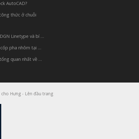
ock AutoCAD?
công thức ở chuỗi
 DGN Linetype và bí …
 cốp pha nhôm tại …
 tổng quan nhất về …
 cho Hưng
-
Lên đầu trang