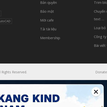
Bản quyền
Trim bl
Bảo mật
Chuyển 
text …
Mời cafe
AutoCAD
Loại bỏ
Tải tài liệu
Công ty
Membership
Bài viết
l Rights Reserved.
Donate