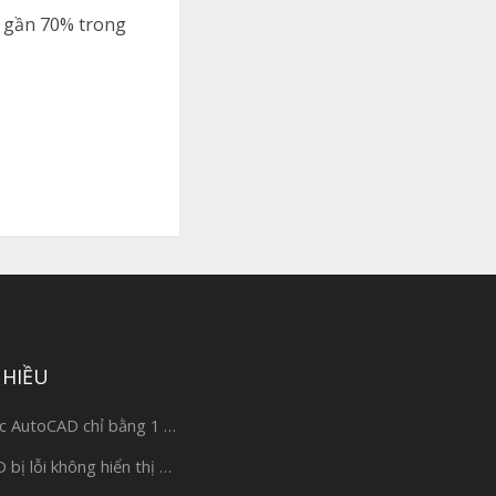
 gần 70% trong
NHIỀU
c AutoCAD chỉ bằng 1 …
bị lỗi không hiển thị …