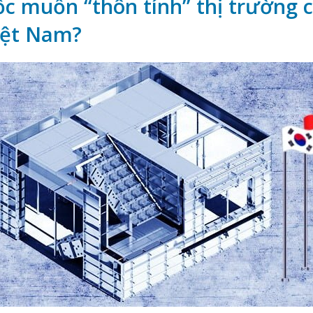
c muốn “thôn tính” thị trường 
iệt Nam?