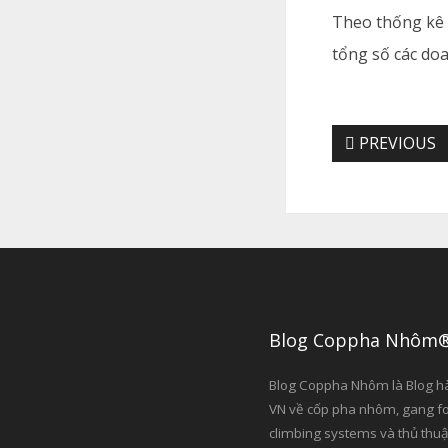
Theo thống kê 
tổng số các do
PREVIOUS
Blog Coppha Nhôm
Blog Coppha Nhôm là Blog h
VN về cốp pha nhôm, gang f
climbing systems và thủ thuậ