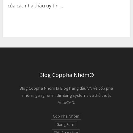
của các nhà thầu uy tín …
Blog Coppha Nhôm®
Blog Coppha Nhôm là Blog hàng đầu VN về cốp pha
nhôm, gang form, climbing systems và thủ thuật
AutoCAD.
Cốp Pha Nhôm
Gang Form
Tài liệu ngành