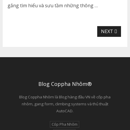
gắng tìm hiểu và sưu tầm những thông …
NEXT
Blog Coppha Nhôm®
Blog Coppha Nhôm là Blog hàng đầu VN về cốp pha
nhôm, gang form, climbing systems và thủ thuật
AutoCAD.
Cốp Pha Nhôm