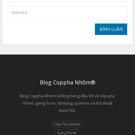
Blog Coppha Nhôm®
Blog Coppha Nhôm là Blog hàng đầu VN về cốp pha
nhôm, gang form, climbing systems và thủ thuật
AutoCAD.
Cốp Pha Nhôm
Gang Form