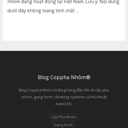
nhôm đang hoạt động tại Việt Nam. Lưu ý: Nội dung
dưới đây không mang tính chất …
Blog Coppha Nhôm®
Blog Coppha Nhôm là Blog hàng đầu VN về cốp pha
nhôm, gang form, climbing systems và thủ thuật
AutoCAD.
Cốp Pha Nhôm
Gang Form