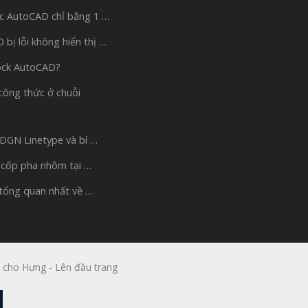
c AutoCAD chỉ bằng 1 …
bị lỗi không hiển thị …
ock AutoCAD?
công thức ở chuỗi
 DGN Linetype và bí …
 cốp pha nhôm tại …
 tổng quan nhất về …
 cho Hưng
-
Lên đầu trang