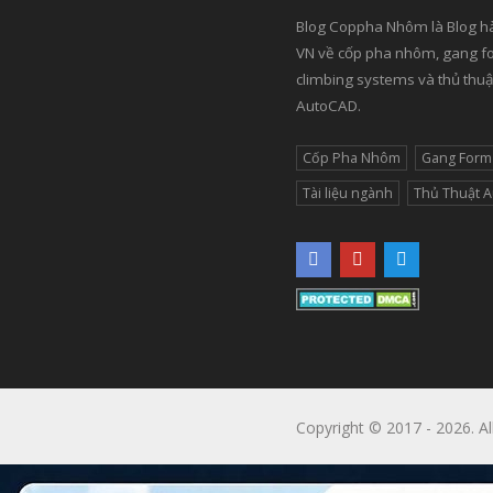
Blog Coppha Nhôm là Blog h
VN về cốp pha nhôm, gang f
climbing systems và thủ thuậ
AutoCAD.
Cốp Pha Nhôm
Gang Form
Tài liệu ngành
Thủ Thuật 
Copyright © 2017 - 2026. Al