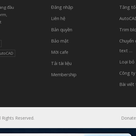
Đăng nhập
Tăng tố
àng đầu
orm,
Liên hệ
AutoCAD 
t
Bản quyền
Trim bl
Bảo mật
Chuyển 
text …
Mời cafe
AutoCAD
Loại bỏ
Tải tài liệu
Công ty
Membership
Bài viết
l Rights Reserved.
Donate